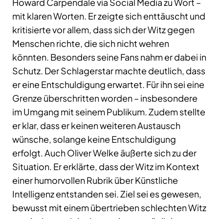
Howard Carpendale via Social Media zu Wort –
mit klaren Worten. Er zeigte sich enttäuscht und
kritisierte vor allem, dass sich der Witz gegen
Menschen richte, die sich nicht wehren
könnten. Besonders seine Fans nahm er dabei in
Schutz. Der Schlagerstar machte deutlich, dass
er eine Entschuldigung erwartet. Für ihn sei eine
Grenze überschritten worden – insbesondere
im Umgang mit seinem Publikum. Zudem stellte
er klar, dass er keinen weiteren Austausch
wünsche, solange keine Entschuldigung
erfolgt. Auch Oliver Welke äußerte sich zu der
Situation. Er erklärte, dass der Witz im Kontext
einer humorvollen Rubrik über Künstliche
Intelligenz entstanden sei. Ziel sei es gewesen,
bewusst mit einem übertrieben schlechten Witz